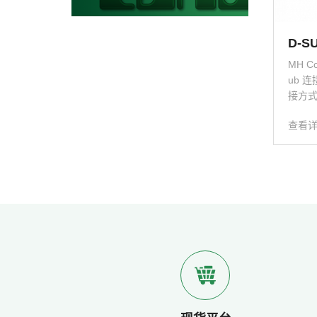
D-
MH C
ub 
接方式
于需要
查看
的客