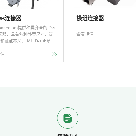
SUB连接器
模组连接器
onnectors提供种类齐全的 D-s
查看详情
连接器，具有各种外壳尺寸、端
和触点布局。 MH D-sub是对
经久耐用的I/O连接器解决方案
详情
户和应用的理想选择。