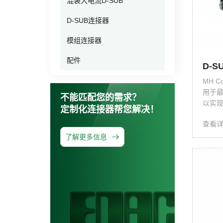
混装大电流D-SUB
D-SUB连接器
其他
模组连接器
配件
D-S
MH C
用于最
不能匹配您的需求？
以实现
定制化连接器帮您解决！
ub 
查看
提高
轻线
了解更多信息