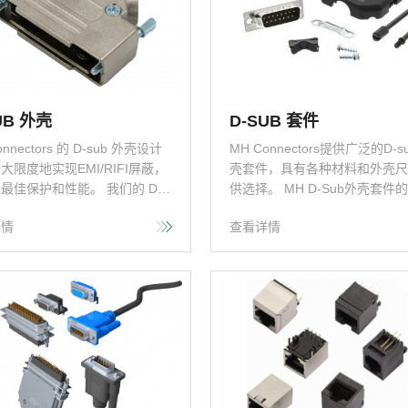
UB 外壳
D-SUB 套件
onnectors 的 D-sub 外壳设计
MH Connectors提供广泛的D-s
大限度地实现EMI/RIFI屏蔽，
壳套件，具有各种材料和外壳尺
最佳保护和性能。 我们的 D-s
供选择。 MH D-Sub外壳套件
外壳品种齐全，有多种选择，可
方便组装。 每组套件含包含一个
详情
查看详情
连接稳定性，同时最大限度地减
ub连接器，外壳，以及所有内
材应力。
件。