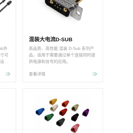
混装大电流D-SUB
ub外
高品质、高性能 混装 D-Sub 系列产
寸可
品，适用于需要通过单个连接同时提
的设计
供电源和信号的应用。
D-s
查看详情
部五金