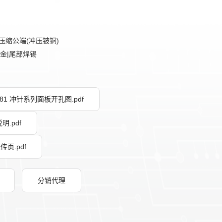
压缩公端(冲压铍铜)
镀金|尾部焊锡
0 381 冲针系列面板开孔图.pdf
明.pdf
传页.pdf
分销代理